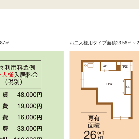
87㎡
お二人様用タイプ面積23.56㎡～26