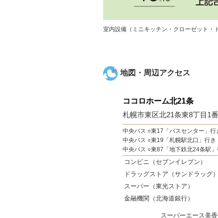
室内設備（ミニキッチン・クローゼット・
地図・周辺アクセス
ココロホーム北21条
札幌市東区北21条東8丁目1
中央バス ○東17「バスセンター」行
中央バス ○東19「札幌駅北口」行き
中央バス ○東87「地下鉄北24条駅
コンビニ（セブンイレブン）
ドラッグストア（サンドラッグ
スーパー（東光ストア）
金融機関（北海道銀行）
スーパーエース美香