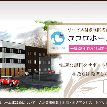
ロホーム北21条について
｜
入居費用概算
｜
地図・周辺アクセス
｜
お問い