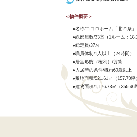
＜物件概要＞
●名称/ココロホーム「北21条」
●総部屋数/33室（1ルーム：18.1
●総定員/37名
●職員体制/1人以上（24時間）
●居室形態（権利）/賃貸
●入居時の条件/概ね60歳以上
●敷地面積/521.61㎡（157.79坪
●建物面積/1,176.73㎡（355.9