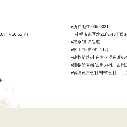
●所在地/〒065-0021
8㎡～26.62㎡）
札幌市東区北21条東8丁目1
●種別/賃貸住宅
●竣工/平成29年11月
●建物構造/木造耐火構造3階
●建物所有者/吉田秀雄・吉田
）
●管理運営会社/株式会社 リ
6坪）