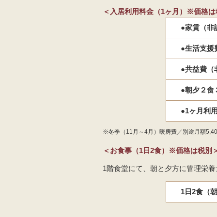
＜入居利用料金（1ヶ月）※価格は
●家賃（非
●生活支援
●共益費（
●朝夕２食
●1ヶ月利
※冬季（11月～4月）暖房費／別途月額5,40
＜お食事（1日2食）※価格は税別
1階食堂にて、朝と夕方に管理栄
1日2食（